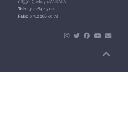
06530, Çankaya/ANKARA
Tel:
0 312 284 45 00
Faks:
0 312 286 40 78
Başa Dön