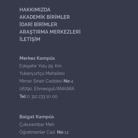
HAKKIMIZDA
AKADEMİK BİRİMLER
İDARİ BİRİMLER
ARAŞTIRMA MERKEZLERİ
İLETİŞİM
Merkez Kampüs
Eskişehir Yolu 29. Km.
Yukarıyurtçu Mahallesi
No:
Mimar Sinan Caddesi
4
06790, Etimesgut/ANKARA
Tel:
0 312 233 10 00
Balgat Kampüs
Çukurambar Mah.
No:
Öğretmenler Cad.
14