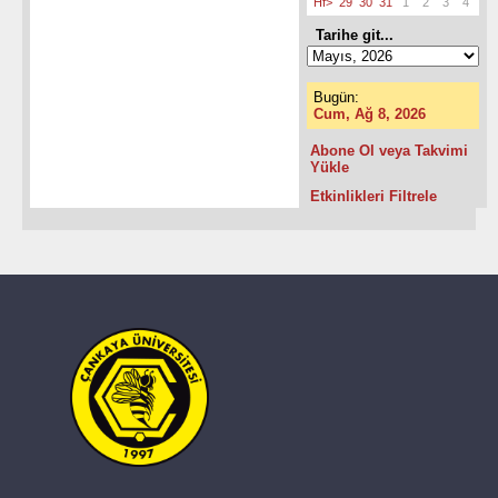
Hf>
29
30
31
1
2
3
4
Tarihe git...
Bugün:
Cum, Ağ 8, 2026
Abone Ol veya Takvimi
Yükle
Etkinlikleri Filtrele