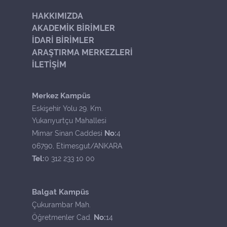
HAKKIMIZDA
AKADEMİK BİRİMLER
İDARİ BİRİMLER
ARAŞTIRMA MERKEZLERİ
İLETİŞİM
Merkez Kampüs
Eskişehir Yolu 29. Km.
Yukarıyurtçu Mahallesi
No:
Mimar Sinan Caddesi
4
06790, Etimesgut/ANKARA
Tel:
0 312 233 10 00
Balgat Kampüs
Çukurambar Mah.
No:
Öğretmenler Cad.
14