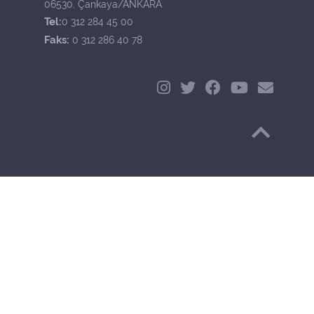
06530, Çankaya/ANKARA
Tel:
0 312 284 45 00
Faks:
0 312 286 40 78
Başa Dön