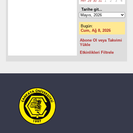
Hf>
29
30
31
1
2
3
4
Tarihe git...
Bugün:
Cum, Ağ 8, 2026
Abone Ol veya Takvimi
Yükle
Etkinlikleri Filtrele