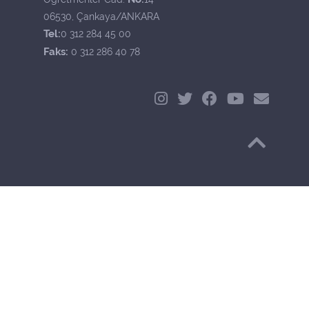
06530, Çankaya/ANKARA
Tel:
0 312 284 45 00
Faks:
0 312 286 40 78
Başa Dön