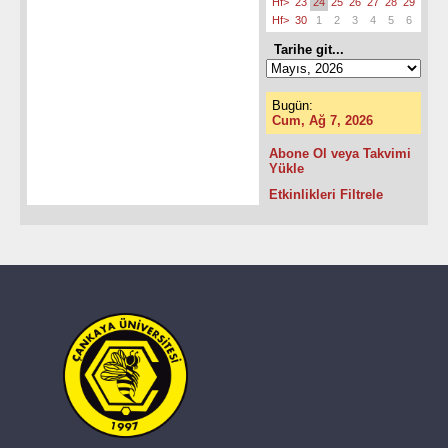
Hf>
23
24
25
26
27
28
29
Hf>
30
1
2
3
4
5
6
Tarihe git...
Bugün:
Cum, Ağ 7, 2026
Abone Ol veya Takvimi
Yükle
Etkinlikleri Filtrele