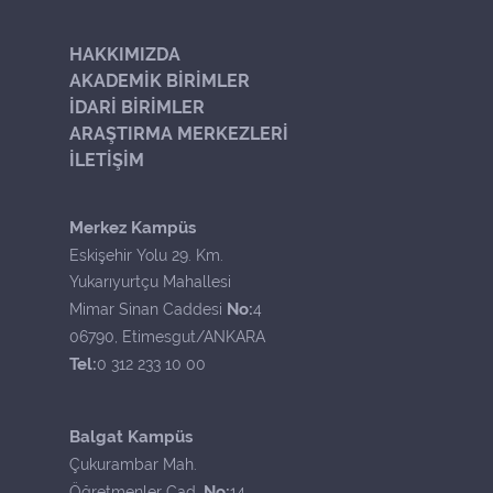
HAKKIMIZDA
AKADEMİK BİRİMLER
İDARİ BİRİMLER
ARAŞTIRMA MERKEZLERİ
İLETİŞİM
Merkez Kampüs
Eskişehir Yolu 29. Km.
Yukarıyurtçu Mahallesi
No:
Mimar Sinan Caddesi
4
06790, Etimesgut/ANKARA
Tel:
0 312 233 10 00
Balgat Kampüs
Çukurambar Mah.
No:
Öğretmenler Cad.
14