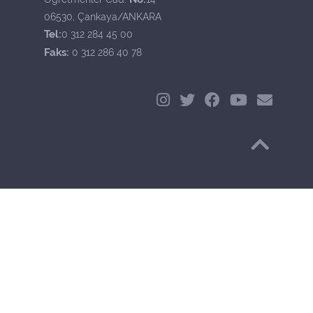
06530, Çankaya/ANKARA
Tel:
0 312 284 45 00
Faks:
0 312 286 40 78
Başa Dön