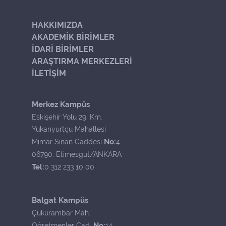
HAKKIMIZDA
AKADEMİK BİRİMLER
İDARİ BİRİMLER
ARAŞTIRMA MERKEZLERİ
İLETİŞİM
Merkez Kampüs
Eskişehir Yolu 29. Km.
Yukarıyurtçu Mahallesi
No:
Mimar Sinan Caddesi
4
06790, Etimesgut/ANKARA
Tel:
0 312 233 10 00
Balgat Kampüs
Çukurambar Mah.
No:
Öğretmenler Cad.
14