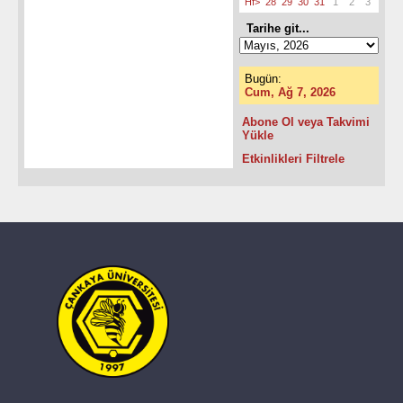
Hf>
28
29
30
31
1
2
3
Tarihe git...
Bugün:
Cum, Ağ 7, 2026
Abone Ol veya Takvimi
Yükle
Etkinlikleri Filtrele