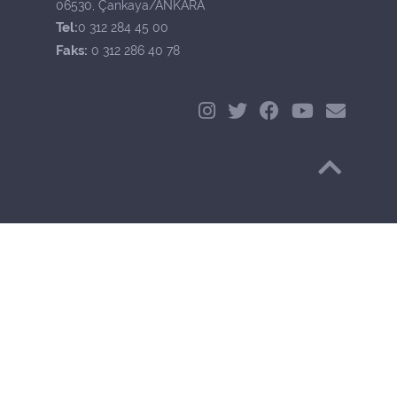
06530, Çankaya/ANKARA
Tel:
0 312 284 45 00
Faks:
0 312 286 40 78
Başa Dön