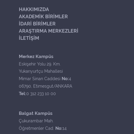
HAKKIMIZDA
AKADEMİK BİRİMLER
İDARİ BİRİMLER
ARAŞTIRMA MERKEZLERİ
İLETİŞİM
Merkez Kampüs
Eskişehir Yolu 29. Km.
Yukarıyurtçu Mahallesi
No:
Mimar Sinan Caddesi
4
06790, Etimesgut/ANKARA
Tel:
0 312 233 10 00
Balgat Kampüs
Çukurambar Mah.
No:
Öğretmenler Cad.
14