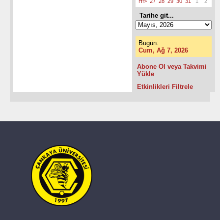
Hf>
27
28
29
30
31
1
2
Tarihe git...
Bugün:
Cum, Ağ 7, 2026
Abone Ol veya Takvimi
Yükle
Etkinlikleri Filtrele