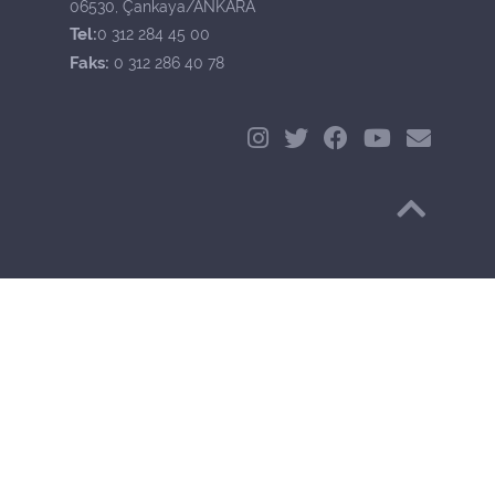
06530, Çankaya/ANKARA
Tel:
0 312 284 45 00
Faks:
0 312 286 40 78
Başa Dön