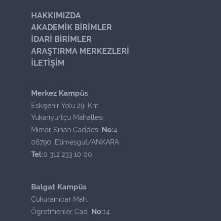
HAKKIMIZDA
AKADEMİK BİRİMLER
İDARİ BİRİMLER
ARAŞTIRMA MERKEZLERİ
İLETİŞİM
Merkez Kampüs
Eskişehir Yolu 29. Km.
Yukarıyurtçu Mahallesi
No:
Mimar Sinan Caddesi
4
06790, Etimesgut/ANKARA
Tel:
0 312 233 10 00
Balgat Kampüs
Çukurambar Mah.
No:
Öğretmenler Cad.
14