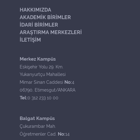
HAKKIMIZDA
AKADEMİK BİRİMLER
İDARİ BİRİMLER
ARAŞTIRMA MERKEZLERİ
İLETİŞİM
Merkez Kampüs
Eskişehir Yolu 29. Km.
Yukarıyurtçu Mahallesi
No:
Mimar Sinan Caddesi
4
06790, Etimesgut/ANKARA
Tel:
0 312 233 10 00
Balgat Kampüs
Çukurambar Mah.
No:
Öğretmenler Cad.
14