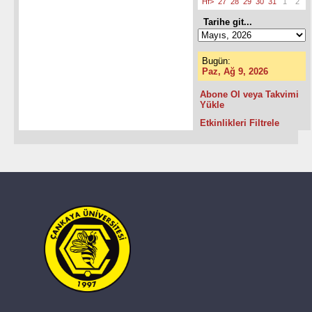
Hf>
27
28
29
30
31
1
2
Tarihe git...
Bugün:
Paz, Ağ 9, 2026
Abone Ol veya Takvimi
Yükle
Etkinlikleri Filtrele