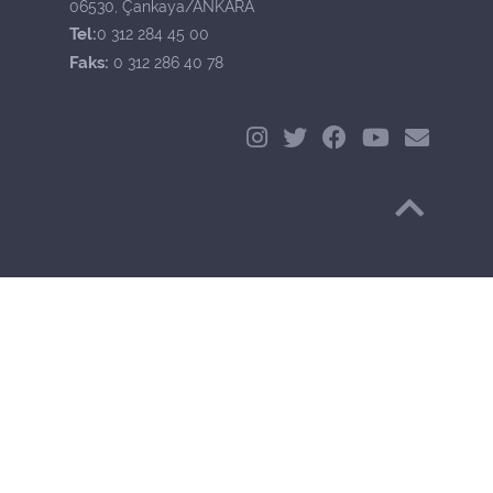
06530, Çankaya/ANKARA
Tel:
0 312 284 45 00
Faks:
0 312 286 40 78
Başa Dön