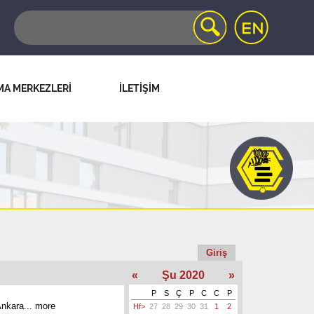
MA MERKEZLERİ
İLETİŞİM
Giriş
«
Şu 2020
»
P
S
Ç
P
C
C
P
Ankara...
more
Hf>
27
28
29
30
31
1
2