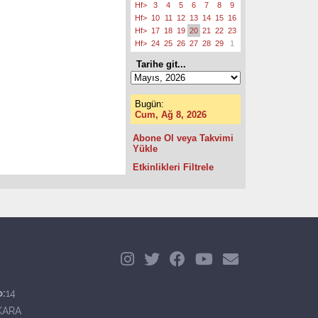
Hf>
3
4
5
6
7
8
9
Hf>
10
11
12
13
14
15
16
Hf>
17
18
19
20
21
22
23
Hf>
24
25
26
27
28
29
1
Tarihe git...
Bugün:
Cum, Ağ 8, 2026
Abone Ol veya Takvimi
Yükle
Etkinlikleri Filtrele
o:
14
KARA