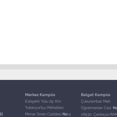
Merkez Kampüs
Balgat Kampüs
Eskişehir Yolu 29. Km.
Çukurambar Mah.
Yukarıyurtçu Mahallesi
N
Öğretmenler Cad.
Rİ
No:
Mimar Sinan Caddesi
4
06530, Çankaya/AN