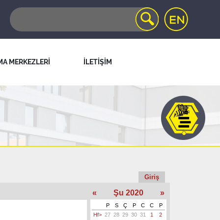
MA MERKEZLERİ
İLETİŞİM
Giriş
«
Şu 2020
»
P
S
Ç
P
C
C
P
Hf>
27
28
29
30
31
1
2