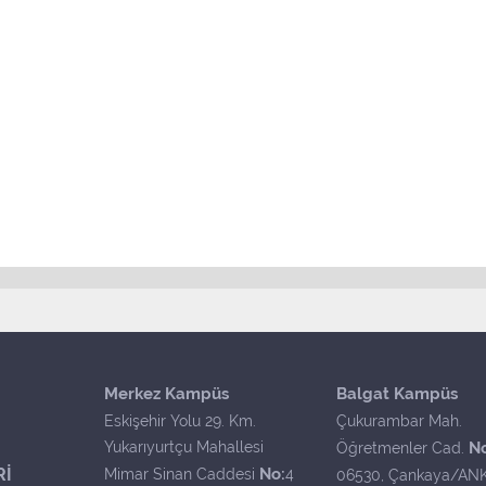
Merkez Kampüs
Balgat Kampüs
Eskişehir Yolu 29. Km.
Çukurambar Mah.
Yukarıyurtçu Mahallesi
N
Öğretmenler Cad.
Rİ
No:
Mimar Sinan Caddesi
4
06530, Çankaya/AN