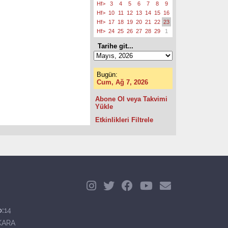
Hf>
3
4
5
6
7
8
9
Hf>
10
11
12
13
14
15
16
Hf>
17
18
19
20
21
22
23
Hf>
24
25
26
27
28
29
1
Tarihe git...
Bugün:
Cum, Ağ 7, 2026
Abone Ol veya Takvimi
Yükle
Etkinlikleri Filtrele
o:
14
KARA