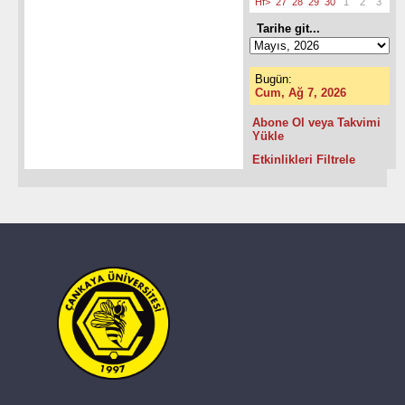
Hf>
27
28
29
30
1
2
3
Tarihe git...
Bugün:
Cum, Ağ 7, 2026
Abone Ol veya Takvimi
Yükle
Etkinlikleri Filtrele