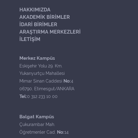
HAKKIMIZDA
AKADEMİK BİRİMLER
İDARİ BİRİMLER
ARAŞTIRMA MERKEZLERİ
İLETİŞİM
Merkez Kampüs
Eskişehir Yolu 29. Km.
Yukarıyurtçu Mahallesi
No:
Mimar Sinan Caddesi
4
06790, Etimesgut/ANKARA
Tel:
0 312 233 10 00
Balgat Kampüs
Çukurambar Mah.
No:
Öğretmenler Cad.
14