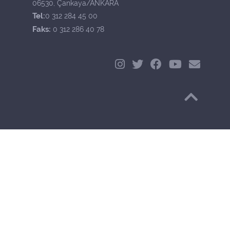
06530, Çankaya/ANKARA
Tel:
0 312 284 45 00
Faks:
0 312 286 40 78
Başa Dön