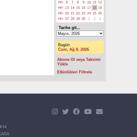
Hf>
6
7
8
9
10
11
12
Hf>
13
14
15
16
17
18
19
Hf>
20
21
22
23
24
25
26
Hf>
27
28
29
30
1
2
3
Tarihe git...
Bugün:
Cum, Ağ 8, 2026
Abone Ol veya Takvimi
Yükle
Etkinlikleri Filtrele
o:
14
KARA