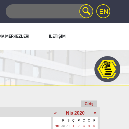
MA MERKEZLERİ
İLETİŞİM
Giriş
«
Nis 2020
»
P
S
Ç
P
C
C
P
Hf>
30
31
1
2
3
4
5