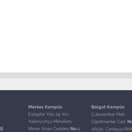
Merkez Kampüs
Balgat Kampüs
Eskişehir Yolu 29. Km.
Çukurambar Mah.
Yukarıyurtçu Mahallesi
N
Öğretmenler Cad.
Rİ
No:
Mimar Sinan Caddesi
4
06530, Çankaya/AN