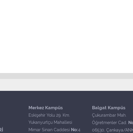
Merkez Kampüs
Balgat Kampüs
Eskişehir Yolu 29. Km.
Çukurambar Mah.
Yukarıyurtçu Mahallesi
N
Öğretmenler Cad.
Rİ
No:
Mimar Sinan Caddesi
4
06530, Çankaya/AN