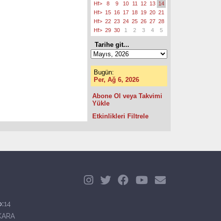
Hf>
8
9
10
11
12
13
14
Hf>
15
16
17
18
19
20
21
Hf>
22
23
24
25
26
27
28
Hf>
29
30
1
2
3
4
5
Tarihe git...
Bugün:
Per, Ağ 6, 2026
Abone Ol veya Takvimi
Yükle
Etkinlikleri Filtrele
o:
14
KARA