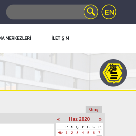
MA MERKEZLERİ
İLETİŞİM
Giriş
«
Haz 2020
»
P
S
Ç
P
C
C
P
Hf>
1
2
3
4
5
6
7