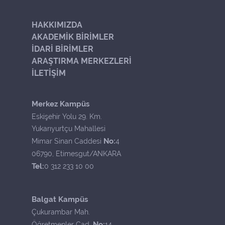
HAKKIMIZDA
AKADEMİK BİRİMLER
İDARİ BİRİMLER
ARAŞTIRMA MERKEZLERİ
İLETİŞİM
Merkez Kampüs
Eskişehir Yolu 29. Km.
Yukarıyurtçu Mahallesi
No:
Mimar Sinan Caddesi
4
06790, Etimesgut/ANKARA
Tel:
0 312 233 10 00
Balgat Kampüs
Çukurambar Mah.
No:
Öğretmenler Cad.
14