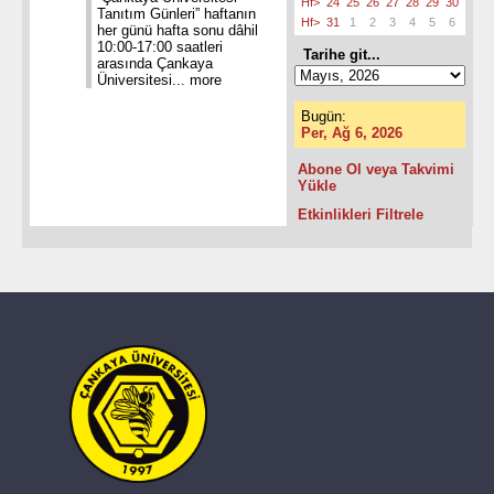
Hf>
24
25
26
27
28
29
30
Tanıtım Günleri” haftanın
Hf>
31
1
2
3
4
5
6
her günü hafta sonu dâhil
10:00-17:00 saatleri
Tarihe git...
arasında Çankaya
Üniversitesi...
more
Bugün:
Per, Ağ 6, 2026
Abone Ol veya Takvimi
Yükle
Etkinlikleri Filtrele