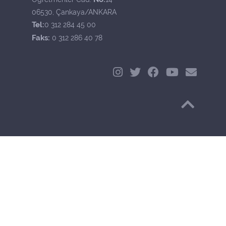
06530, Çankaya/ANKARA
Tel:
0 312 284 45 00
Faks:
0 312 286 40 78
Başa Dön