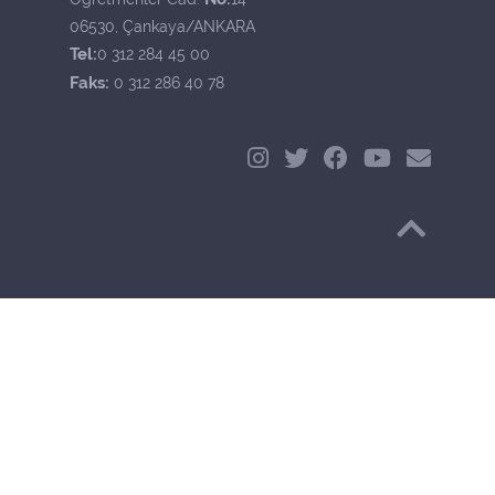
06530, Çankaya/ANKARA
Tel:
0 312 284 45 00
Faks:
0 312 286 40 78
Başa Dön