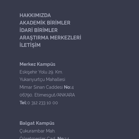
HAKKIMIZDA
AKADEMİK BİRİMLER
İDARİ BİRİMLER
ARAŞTIRMA MERKEZLERİ
İLETİŞİM
Merkez Kampüs
Eskişehir Yolu 29. Km.
Yukarıyurtçu Mahallesi
No:
Mimar Sinan Caddesi
4
06790, Etimesgut/ANKARA
Tel:
0 312 233 10 00
Balgat Kampüs
Çukurambar Mah.
No:
Öğretmenler Cad.
14