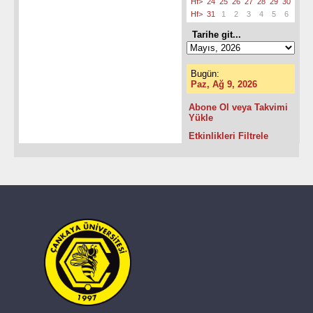
Hf>
24
25
26
27
28
29
30
Hf>
31
1
2
3
4
5
6
Tarihe git...
Bugün:
Paz, Ağ 9, 2026
Abone Ol veya Takvimi
Yükle
Etkinlikleri Filtrele