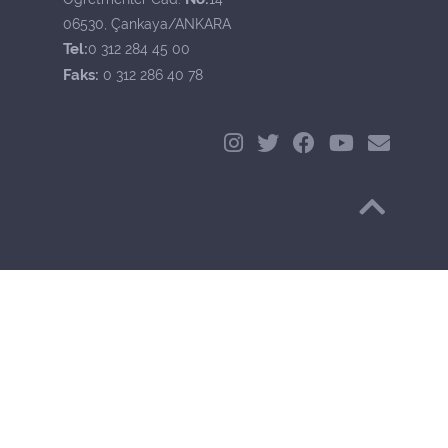
06530, Çankaya/ANKARA
Tel:
0 312 284 45 00
Faks:
0 312 286 40 78
Başa Dön