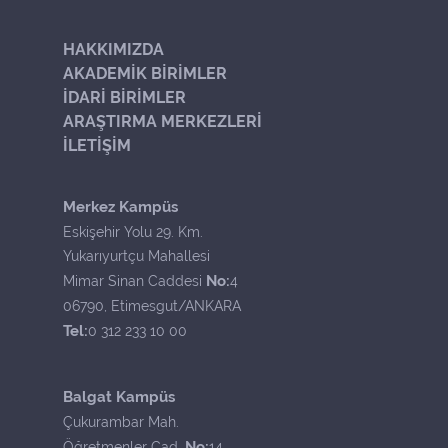
HAKKIMIZDA
AKADEMİK BİRİMLER
İDARİ BİRİMLER
ARAŞTIRMA MERKEZLERİ
İLETİŞİM
Merkez Kampüs
Eskişehir Yolu 29. Km.
Yukarıyurtçu Mahallesi
No:
Mimar Sinan Caddesi
4
06790, Etimesgut/ANKARA
Tel:
0 312 233 10 00
Balgat Kampüs
Çukurambar Mah.
No:
Öğretmenler Cad.
14