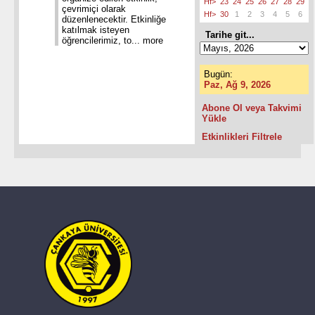
Hf>
23
24
25
26
27
28
29
çevrimiçi olarak
Hf>
30
1
2
3
4
5
6
düzenlenecektir. Etkinliğe
katılmak isteyen
Tarihe git...
öğrencilerimiz, to...
more
Bugün:
Paz, Ağ 9, 2026
Abone Ol veya Takvimi
Yükle
Etkinlikleri Filtrele