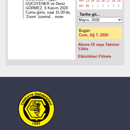
Hf>
23
24
25
26
27
28
29
GÜCÜYENER ve Deniz
Hf>
30
1
2
3
4
5
6
GÖRMEZ, 6 Kasım 2020
Cuma günü, saat 15.00’da,
Tarihe git...
‘Zoom’ üzerind...
more
Bugün:
Cum, Ağ 7, 2026
Abone Ol veya Takvimi
Yükle
Etkinlikleri Filtrele