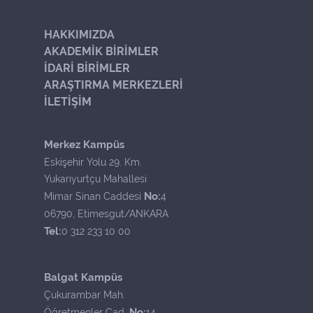
HAKKIMIZDA
AKADEMİK BİRİMLER
İDARİ BİRİMLER
ARAŞTIRMA MERKEZLERİ
İLETİŞİM
Merkez Kampüs
Eskişehir Yolu 29. Km.
Yukarıyurtçu Mahallesi
No:
Mimar Sinan Caddesi
4
06790, Etimesgut/ANKARA
Tel:
0 312 233 10 00
Balgat Kampüs
Çukurambar Mah.
No:
Öğretmenler Cad.
14