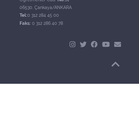
06530, Çankaya/ANKARA
Tel:
0 312 284 45 00
Faks:
0 312 286 40 78
Başa Dön