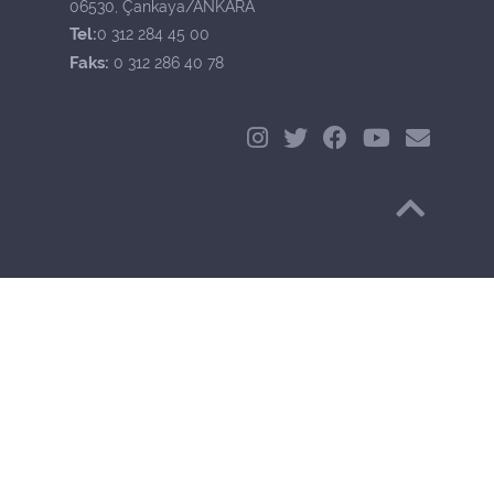
06530, Çankaya/ANKARA
Tel:
0 312 284 45 00
Faks:
0 312 286 40 78
Başa Dön