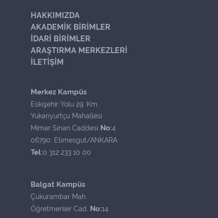
HAKKIMIZDA
AKADEMİK BİRİMLER
İDARİ BİRİMLER
ARAŞTIRMA MERKEZLERİ
İLETİŞİM
Merkez Kampüs
Eskişehir Yolu 29. Km.
Yukarıyurtçu Mahallesi
No:
Mimar Sinan Caddesi
4
06790, Etimesgut/ANKARA
Tel:
0 312 233 10 00
Balgat Kampüs
Çukurambar Mah.
No:
Öğretmenler Cad.
14