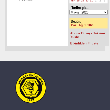
Hf>
28
29
30
31
1
2
3
Tarihe git...
Bugün:
Paz, Ağ 9, 2026
Abone Ol veya Takvimi
Yükle
Etkinlikleri Filtrele