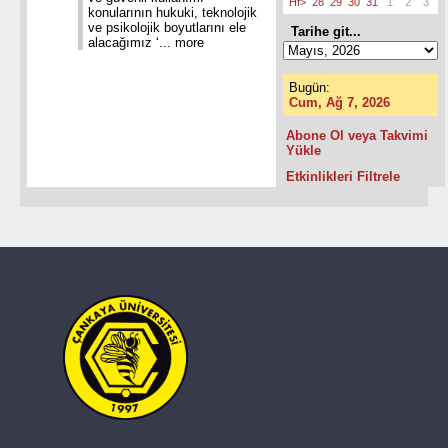
Hf>
28
29
30
31
1
2
3
konularının hukuki, teknolojik
ve psikolojik boyutlarını ele
Tarihe git...
alacağımız ‘...
more
Bugün:
Cum, Ağ 7, 2026
Abone Ol veya Takvimi
Yükle
Etkinlikleri Filtrele