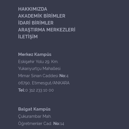
HAKKIMIZDA
AKADEMİK BİRİMLER
İDARİ BİRİMLER
ARAŞTIRMA MERKEZLERİ
İLETİŞİM
Merkez Kampüs
Eskişehir Yolu 29. Km.
Yukarıyurtçu Mahallesi
No:
Mimar Sinan Caddesi
4
06790, Etimesgut/ANKARA
Tel:
0 312 233 10 00
Balgat Kampüs
Çukurambar Mah.
No:
Öğretmenler Cad.
14