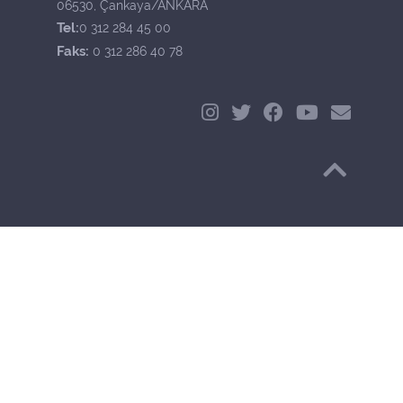
06530, Çankaya/ANKARA
Tel:
0 312 284 45 00
Faks:
0 312 286 40 78
Başa Dön