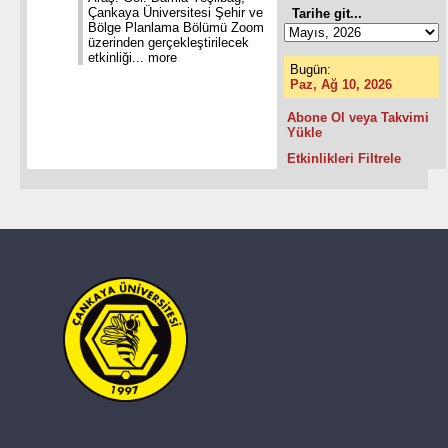
Çankaya Üniversitesi Şehir ve
Tarihe git...
Bölge Planlama Bölümü Zoom
üzerinden gerçekleştirilecek
etkinliği...
more
Bugün:
Paz, Ağ 10, 2026
Abone Ol veya Takvimi
Yükle
Etkinlikleri Filtrele