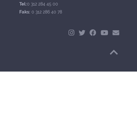
Tel:
0 312 284 45 00
Faks:
0 312 286 40 78
Başa Dön