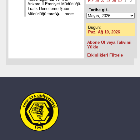
Hf>
26
27
28
29
30
1
2
Ankara İl Emniyet Müdürlüğü-
Trafik Denetleme Şube
Tarihe git...
Müdürlüğü taraf�...
more
Bugün:
Paz, Ağ 10, 2026
Abone Ol veya Takvimi
Yükle
Etkinlikleri Filtrele