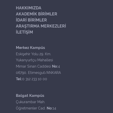
HAKKIMIZDA
AKADEMİK BİRİMLER
İDARİ BİRİMLER
ARAŞTIRMA MERKEZLERİ
İLETİŞİM
Merkez Kampüs
Eskişehir Yolu 29. Km.
Yukarıyurtçu Mahallesi
No:
Mimar Sinan Caddesi
4
06790, Etimesgut/ANKARA
Tel:
0 312 233 10 00
Balgat Kampüs
Çukurambar Mah.
No:
Öğretmenler Cad.
14