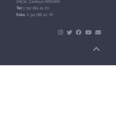
06530, Çankaya/ANKARA
Tel:
0 312 284 45 00
Faks:
0 312 286 40 78
Başa Dön