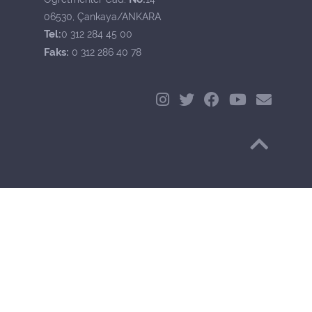
06530, Çankaya/ANKARA
Tel:
0 312 284 45 00
Faks:
0 312 286 40 78
Başa Dön