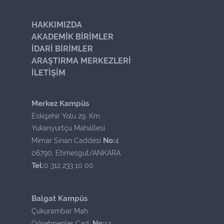
HAKKIMIZDA
AKADEMİK BİRİMLER
İDARİ BİRİMLER
ARAŞTIRMA MERKEZLERİ
İLETİŞİM
Merkez Kampüs
Eskişehir Yolu 29. Km.
Yukarıyurtçu Mahallesi
No:
Mimar Sinan Caddesi
4
06790, Etimesgut/ANKARA
Tel:
0 312 233 10 00
Balgat Kampüs
Çukurambar Mah.
No:
Öğretmenler Cad.
14