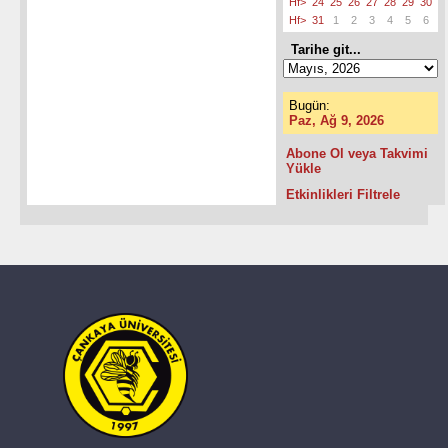
Hf>
24
25
26
27
28
29
30
Hf>
31
1
2
3
4
5
6
Tarihe git...
Bugün:
Paz, Ağ 9, 2026
Abone Ol veya Takvimi
Yükle
Etkinlikleri Filtrele