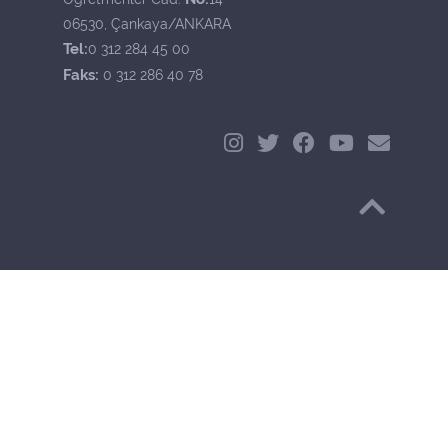
06530, Çankaya/ANKARA
Tel:
0 312 284 45 00
Faks:
0 312 286 40 78
Başa Dön