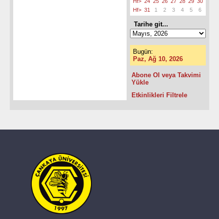
Hf>
24
25
26
27
28
29
30
Hf>
31
1
2
3
4
5
6
Tarihe git...
Bugün:
Paz, Ağ 10, 2026
Abone Ol veya Takvimi
Yükle
Etkinlikleri Filtrele