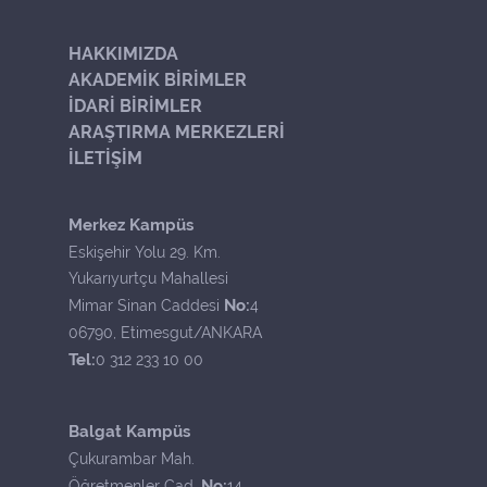
HAKKIMIZDA
AKADEMİK BİRİMLER
İDARİ BİRİMLER
ARAŞTIRMA MERKEZLERİ
İLETİŞİM
Merkez Kampüs
Eskişehir Yolu 29. Km.
Yukarıyurtçu Mahallesi
No:
Mimar Sinan Caddesi
4
06790, Etimesgut/ANKARA
Tel:
0 312 233 10 00
Balgat Kampüs
Çukurambar Mah.
No:
Öğretmenler Cad.
14