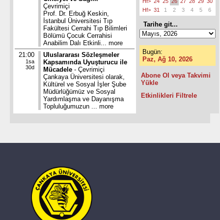
Hf>
24
25
26
27
28
29
30
Çevrimiçi
Hf>
31
1
2
3
4
5
6
Prof. Dr. Erbuğ Keskin,
İstanbul Üniversitesi Tıp
Tarihe git...
Fakültesi Cerrahi Tıp Bilimleri
Bölümü Çocuk Cerrahisi
Anabilim Dalı Etkinli...
more
Bugün:
21:00
Uluslararası Sözleşmeler
Paz, Ağ 10, 2026
1sa
Kapsamında Uyuşturucu ile
30d
Mücadele
- Çevrimiçi
Abone Ol veya Takvimi
Çankaya Üniversitesi olarak,
Yükle
Kültürel ve Sosyal İşler Şube
Müdürlüğümüz ve Sosyal
Etkinlikleri Filtrele
Yardımlaşma ve Dayanışma
Topluluğumuzun ...
more