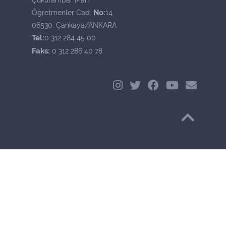
No:
Öğretmenler Cad.
14
06530, Çankaya/ANKARA
Tel:
0 312 284 45 00
Faks:
0 312 286 40 78
Başa Dön