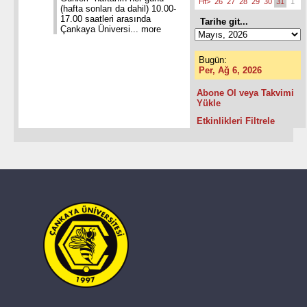
Hf>
26
27
28
29
30
31
1
(hafta sonları da dahil) 10.00-
17.00 saatleri arasında
Tarihe git...
Çankaya Üniversi...
more
Bugün:
Per, Ağ 6, 2026
Abone Ol veya Takvimi
Yükle
Etkinlikleri Filtrele