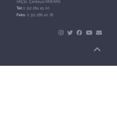
06530, Çankaya/ANKARA
Tel:
0 312 284 45 00
Faks:
0 312 286 40 78
Başa Dön