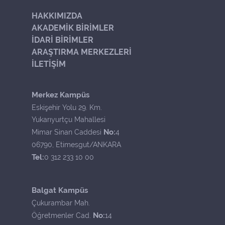
HAKKIMIZDA
AKADEMİK BİRİMLER
İDARİ BİRİMLER
ARAŞTIRMA MERKEZLERİ
İLETİŞİM
Merkez Kampüs
Eskişehir Yolu 29. Km.
Yukarıyurtçu Mahallesi
No:
Mimar Sinan Caddesi
4
06790, Etimesgut/ANKARA
Tel:
0 312 233 10 00
Balgat Kampüs
Çukurambar Mah.
No:
Öğretmenler Cad.
14