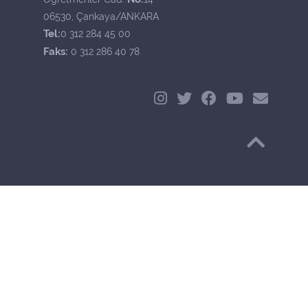
06530, Çankaya/ANKARA
Tel:
0 312 284 45 00
Faks:
0 312 286 40 78
Başa Dön