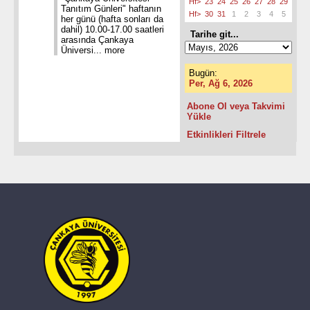
Hf>
23
24
25
26
27
28
29
Tanıtım Günleri" haftanın
Hf>
30
31
1
2
3
4
5
her günü (hafta sonları da
dahil) 10.00-17.00 saatleri
Tarihe git...
arasında Çankaya
Üniversi...
more
Bugün:
Per, Ağ 6, 2026
Abone Ol veya Takvimi
Yükle
Etkinlikleri Filtrele