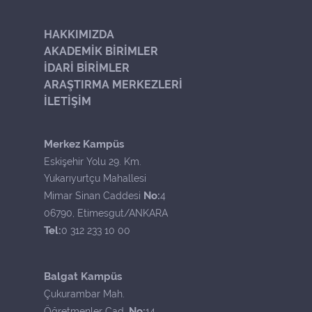
HAKKIMIZDA
AKADEMİK BİRİMLER
İDARİ BİRİMLER
ARAŞTIRMA MERKEZLERİ
İLETİŞİM
Merkez Kampüs
Eskişehir Yolu 29. Km.
Yukarıyurtçu Mahallesi
No:
Mimar Sinan Caddesi
4
06790, Etimesgut/ANKARA
Tel:
0 312 233 10 00
Balgat Kampüs
Çukurambar Mah.
No:
Öğretmenler Cad.
14