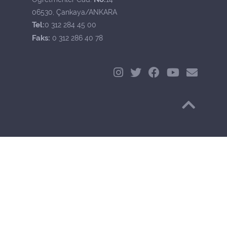
06530, Çankaya/ANKARA
Tel:
0 312 284 45 00
Faks:
0 312 286 40 78
Başa Dön