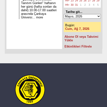
Hf>
23
24
25
26
27
28
29
Tanıtım Günleri" haftanın
Hf>
30
31
1
2
3
4
5
her günü (hafta sonları da
dahil) 10.00-17.00 saatleri
Tarihe git...
arasında Çankaya
Üniversi...
more
Bugün:
Cum, Ağ 7, 2026
Abone Ol veya Takvimi
Yükle
Etkinlikleri Filtrele