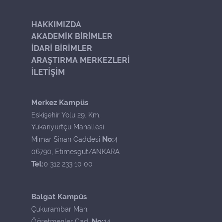
HAKKIMIZDA
AKADEMİK BİRİMLER
İDARİ BİRİMLER
ARAŞTIRMA MERKEZLERİ
İLETİŞİM
Merkez Kampüs
Eskişehir Yolu 29. Km.
Yukarıyurtçu Mahallesi
No:
Mimar Sinan Caddesi
4
06790, Etimesgut/ANKARA
Tel:
0 312 233 10 00
Balgat Kampüs
Çukurambar Mah.
No:
Öğretmenler Cad.
14