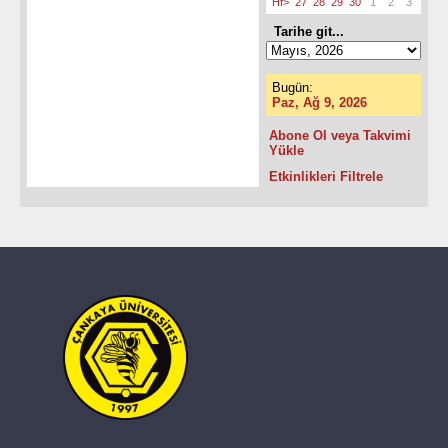
Hf>
27
28
29
30
1
2
3
Tarihe git...
Bugün:
Paz, Ağ 9, 2026
Abone Ol veya Takvimi
Yükle
Etkinlikleri Filtrele