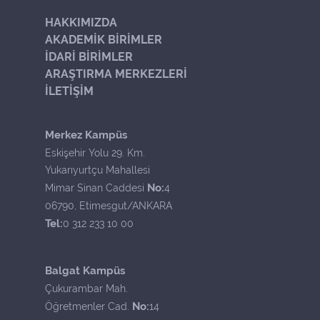
HAKKIMIZDA
AKADEMİK BİRİMLER
İDARİ BİRİMLER
ARAŞTIRMA MERKEZLERİ
İLETİŞİM
Merkez Kampüs
Eskişehir Yolu 29. Km.
Yukarıyurtçu Mahallesi
No:
Mimar Sinan Caddesi
4
06790, Etimesgut/ANKARA
Tel:
0 312 233 10 00
Balgat Kampüs
Çukurambar Mah.
No:
Öğretmenler Cad.
14