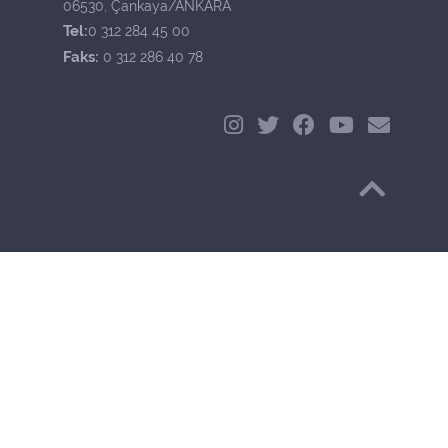
06530, Çankaya/ANKARA
Tel:
0 312 284 45 00
Faks:
0 312 286 40 78
Başa Dön