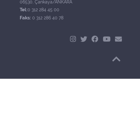
06530, Çankaya/ANKARA
Tel:
0 312 284 45 00
Faks:
0 312 286 40 78
Başa Dön