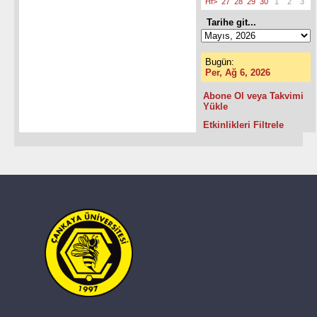
Hf>
27
28
29
30
1
2
3
Tarihe git...
Bugün:
Per, Ağ 6, 2026
Abone Ol veya Takvimi
Yükle
Etkinlikleri Filtrele