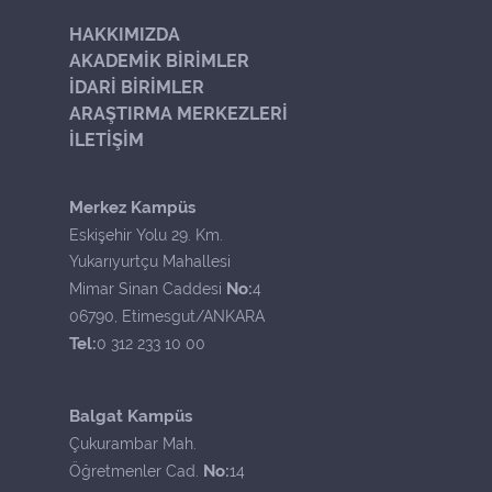
HAKKIMIZDA
AKADEMİK BİRİMLER
İDARİ BİRİMLER
ARAŞTIRMA MERKEZLERİ
İLETİŞİM
Merkez Kampüs
Eskişehir Yolu 29. Km.
Yukarıyurtçu Mahallesi
No:
Mimar Sinan Caddesi
4
06790, Etimesgut/ANKARA
Tel:
0 312 233 10 00
Balgat Kampüs
Çukurambar Mah.
No:
Öğretmenler Cad.
14