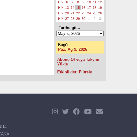
Hf>
6
7
8
9
10
11
12
Hf>
13
14
15
16
17
18
19
Hf>
20
21
22
23
24
25
26
Hf>
27
28
29
30
1
2
3
Tarihe git...
Bugün:
Paz, Ağ 9, 2026
Abone Ol veya Takvimi
Yükle
Etkinlikleri Filtrele
o:
14
KARA