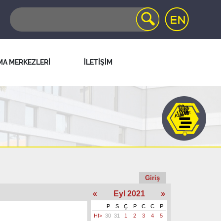
MA MERKEZLERİ
İLETİŞİM
Giriş
«
Eyl 2021
»
P
S
Ç
P
C
C
P
Hf>
30
31
1
2
3
4
5