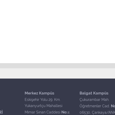
Merkez Kampüs
Balgat Kampüs
Eskişehir Yolu 29. Km.
Çukurambar Mah.
Yukarıyurtçu Mahallesi
N
Öğretmenler Cad.
Rİ
No:
Mimar Sinan Caddesi
4
06530, Çankaya/AN