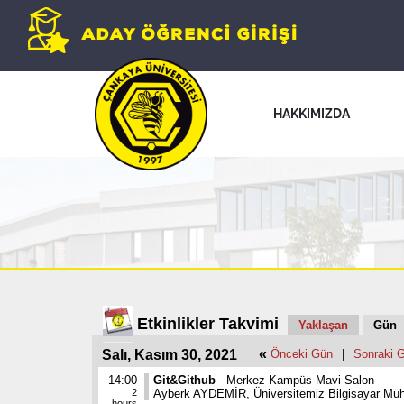
HAKKIMIZDA
Etkinlikler Takvimi
Yaklaşan
Gün
«
Salı, Kasım 30, 2021
Önceki Gün
|
Sonraki 
14:00
Git&Github
- Merkez Kampüs Mavi Salon
2
Ayberk AYDEMİR, Üniversitemiz Bilgisayar Mühe
hours