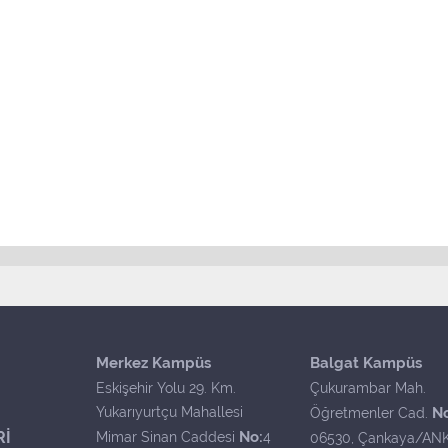
Merkez Kampüs
Balgat Kampüs
Eskişehir Yolu 29. Km.
Çukurambar Mah.
Yukarıyurtçu Mahallesi
N
Öğretmenler Cad.
Rİ
No:
Mimar Sinan Caddesi
4
06530, Çankaya/AN