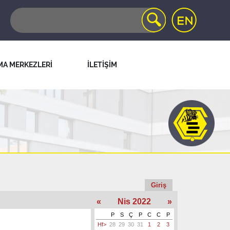
MA MERKEZLERİ
İLETİŞİM
Giriş
«
Nis 2022
»
P
S
Ç
P
C
C
P
Hf>
28
29
30
31
1
2
3