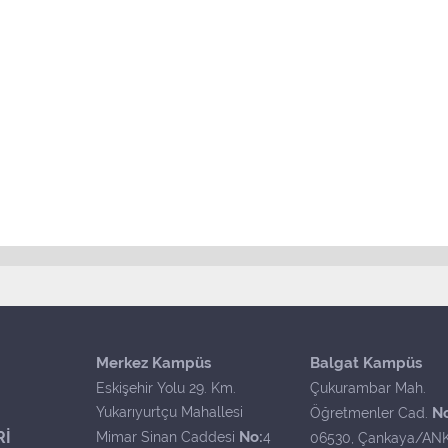
Merkez Kampüs
Balgat Kampüs
Eskişehir Yolu 29. Km.
Çukurambar Mah.
Yukarıyurtçu Mahallesi
N
Öğretmenler Cad.
Rİ
No:
Mimar Sinan Caddesi
4
06530, Çankaya/AN