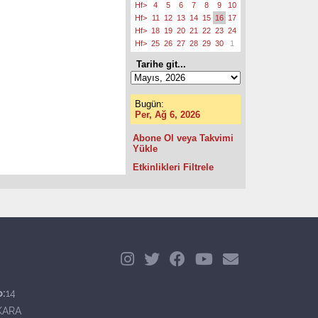
Hf>
4
5
6
7
8
9
10
Hf>
11
12
13
14
15
16
17
Hf>
18
19
20
21
22
23
24
Hf>
25
26
27
28
29
30
1
Tarihe git...
Bugün:
Per, Ağ 6, 2026
Abone Ol veya Takvimi
Yükle
Etkinlikleri Filtrele
o:
14
KARA