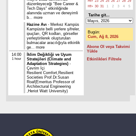
Hf>
23
24
25
26
27
28
29
düzenleyeceği "Bee Career &
Hf>
30
31
1
2
3
4
5
Tech Days" etkinliğinde
alanında uzman ve deneyimli
Tarihe git...
b...
more
Hazine Avı
- Merkez Kampüs
Kampüste belli yerlere şifreler,
Bugün:
ipuçları, QR kodları, görseller
Cum, Ağ 8, 2026
yerleştirilerek oluşturulan
bulmacalar aracılığıyla etkinlik
Abone Ol veya Takvimi
ge...
more
Yükle
14:00
İklim Değikliği ve Uyum
1 hour
Stratejileri (Climate and
Etkinlikleri Filtrele
Adaptation Strategies)
-
Çevrim İçi
Resilient Comfort,Resilient
Societies Prof.Dr.Susan
Roaf(Emeritus Professor of
Architectural Engineering
,Heriot Watt University)