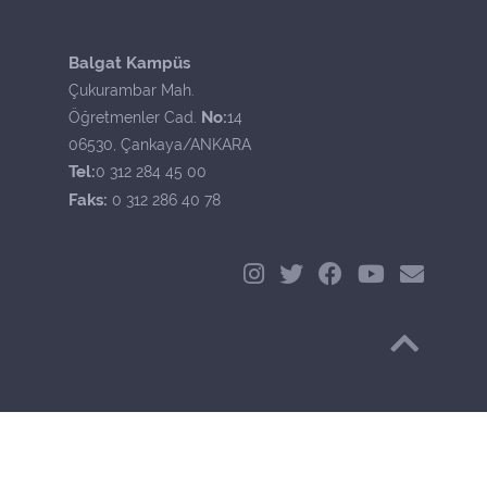
Balgat Kampüs
Çukurambar Mah.
No:
Öğretmenler Cad.
14
06530, Çankaya/ANKARA
Tel:
0 312 284 45 00
Faks:
0 312 286 40 78
Başa Dön