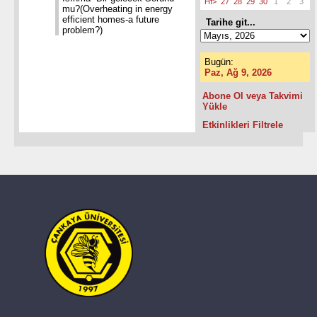
Hf>
27
28
29
30
1
2
3
mu?(Overheating in energy
efficient homes-a future
Tarihe git...
problem?)
Bugün:
Paz, Ağ 9, 2026
Abone Ol veya Takvimi
Yükle
Etkinlikleri Filtrele