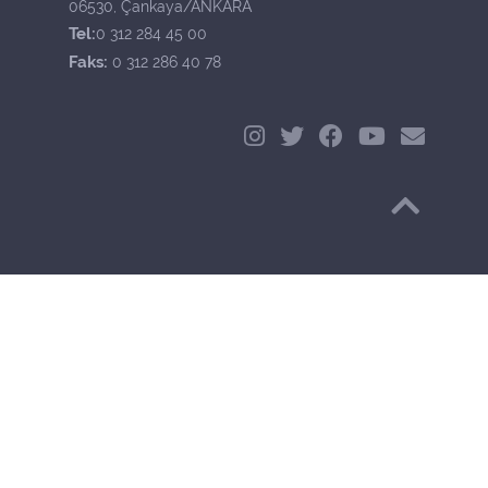
06530, Çankaya/ANKARA
Tel:
0 312 284 45 00
Faks:
0 312 286 40 78
Başa Dön