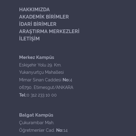
HAKKIMIZDA
AKADEMİK BİRİMLER
İDARİ BİRİMLER
ARAŞTIRMA MERKEZLERİ
İLETİŞİM
Merkez Kampüs
Eskişehir Yolu 29. Km.
Yukarıyurtçu Mahallesi
No:
Mimar Sinan Caddesi
4
06790, Etimesgut/ANKARA
Tel:
0 312 233 10 00
Balgat Kampüs
Çukurambar Mah.
No:
Öğretmenler Cad.
14