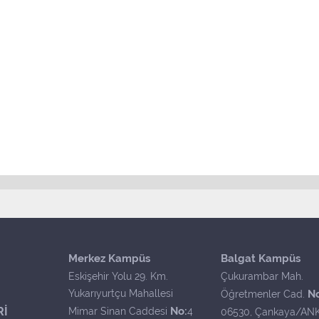
Merkez Kampüs
Balgat Kampüs
Eskişehir Yolu 29. Km.
Çukurambar Mah.
Yukarıyurtçu Mahallesi
N
Öğretmenler Cad.
Rİ
No:
Mimar Sinan Caddesi
4
06530, Çankaya/AN