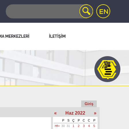
MA MERKEZLERİ
İLETİŞİM
Giriş
«
Haz 2022
»
P
S
Ç
P
C
C
P
Hf>
30
31
1
2
3
4
5