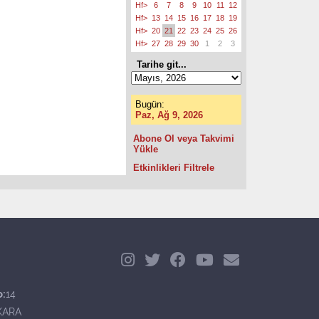
Hf>
6
7
8
9
10
11
12
Hf>
13
14
15
16
17
18
19
Hf>
20
21
22
23
24
25
26
Hf>
27
28
29
30
1
2
3
Tarihe git...
Bugün:
Paz, Ağ 9, 2026
Abone Ol veya Takvimi
Yükle
Etkinlikleri Filtrele
o:
14
KARA