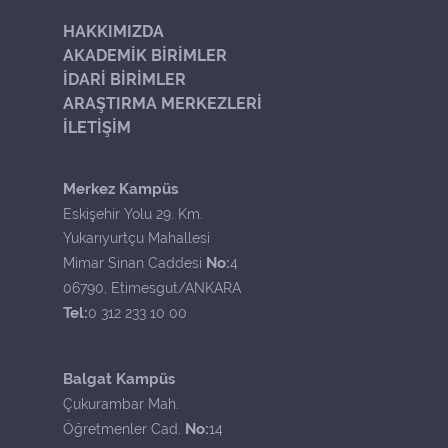
HAKKIMIZDA
AKADEMİK BİRİMLER
İDARİ BİRİMLER
ARAŞTIRMA MERKEZLERİ
İLETİŞİM
Merkez Kampüs
Eskişehir Yolu 29. Km.
Yukarıyurtçu Mahallesi
No:
Mimar Sinan Caddesi
4
06790, Etimesgut/ANKARA
Tel:
0 312 233 10 00
Balgat Kampüs
Çukurambar Mah.
No:
Öğretmenler Cad.
14