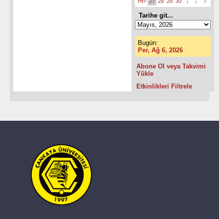
Hf>
27
28
29
30
1
2
3
Tarihe git...
Bugün:
Per, Ağ 6, 2026
Abone Ol veya Takvimi
Yükle
Etkinlikleri Filtrele