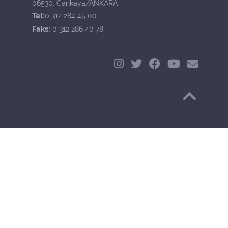
06530, Çankaya/ANKARA
Tel:
0 312 284 45 00
Faks:
0 312 286 40 78
Başa Dön