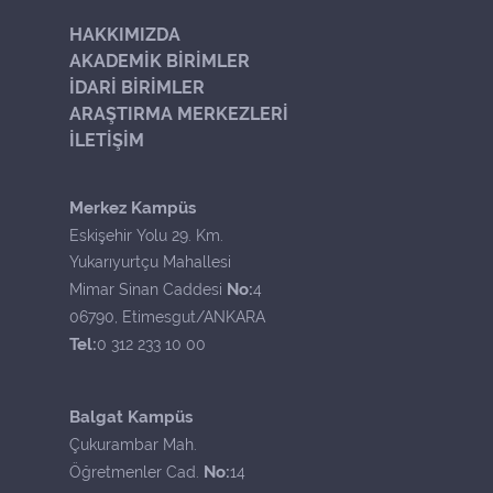
HAKKIMIZDA
AKADEMİK BİRİMLER
İDARİ BİRİMLER
ARAŞTIRMA MERKEZLERİ
İLETİŞİM
Merkez Kampüs
Eskişehir Yolu 29. Km.
Yukarıyurtçu Mahallesi
No:
Mimar Sinan Caddesi
4
06790, Etimesgut/ANKARA
Tel:
0 312 233 10 00
Balgat Kampüs
Çukurambar Mah.
No:
Öğretmenler Cad.
14