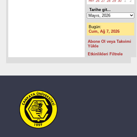
Hf>
26
27
28
29
30
1
2
Tarihe git...
Bugün:
Cum, Ağ 7, 2026
Abone Ol veya Takvimi
Yükle
Etkinlikleri Filtrele