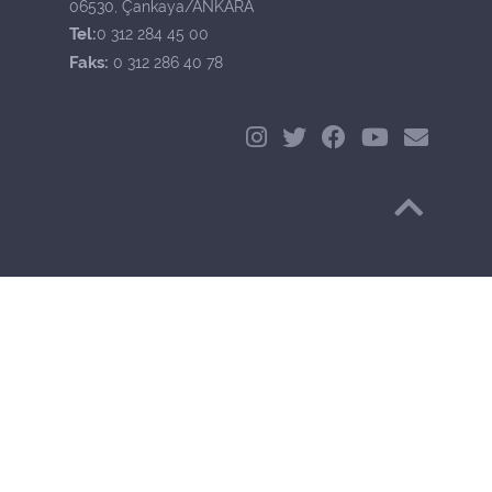
06530, Çankaya/ANKARA
Tel:
0 312 284 45 00
Faks:
0 312 286 40 78
Başa Dön