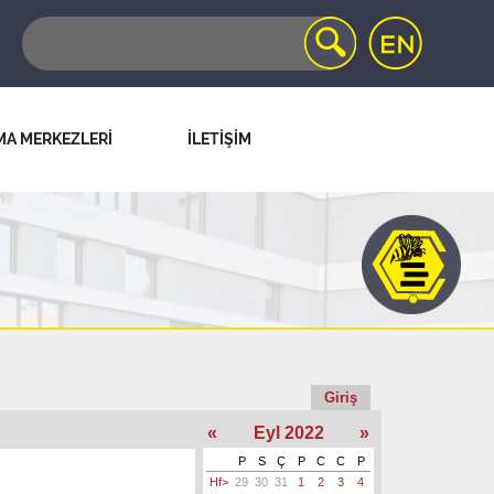
MA MERKEZLERİ
İLETİŞİM
Giriş
«
Eyl 2022
»
P
S
Ç
P
C
C
P
Hf>
29
30
31
1
2
3
4