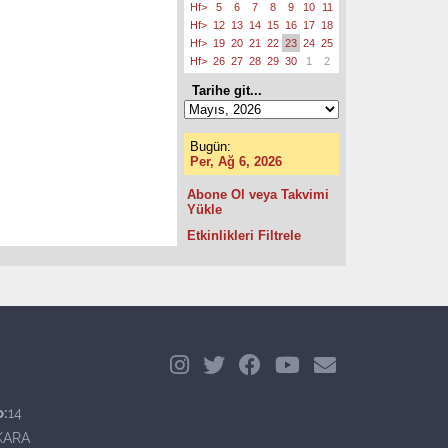
Hf>
5
6
7
8
9
10
11
Hf>
12
13
14
15
16
17
18
Hf>
19
20
21
22
23
24
25
Hf>
26
27
28
29
30
1
2
Tarihe git...
Bugün:
Per, Ağ 6, 2026
Abone Ol veya Takvimi
Yükle
Etkinlikleri Filtrele
o:
14
KARA