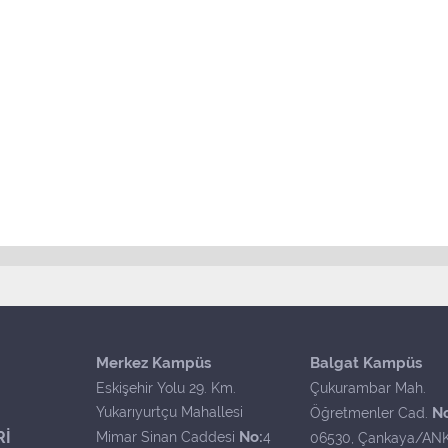
Merkez Kampüs
Balgat Kampüs
Eskişehir Yolu 29. Km.
Çukurambar Mah.
Yukarıyurtçu Mahallesi
N
Öğretmenler Cad.
Rİ
No:
Mimar Sinan Caddesi
4
06530, Çankaya/AN