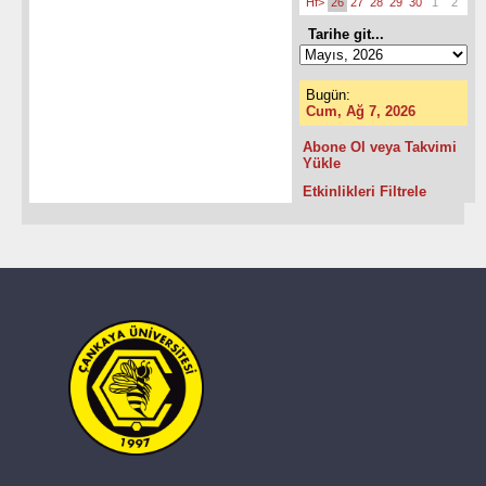
Hf>
26
27
28
29
30
1
2
Tarihe git...
Bugün:
Cum, Ağ 7, 2026
Abone Ol veya Takvimi
Yükle
Etkinlikleri Filtrele