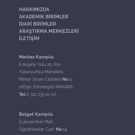
HAKKIMIZDA
AKADEMİK BİRİMLER
İDARİ BİRİMLER
ARAŞTIRMA MERKEZLERİ
İLETİŞİM
Merkez Kampüs
Eskişehir Yolu 29. Km.
Yukarıyurtçu Mahallesi
No:
Mimar Sinan Caddesi
4
06790, Etimesgut/ANKARA
Tel:
0 312 233 10 00
Balgat Kampüs
Çukurambar Mah.
No:
Öğretmenler Cad.
14