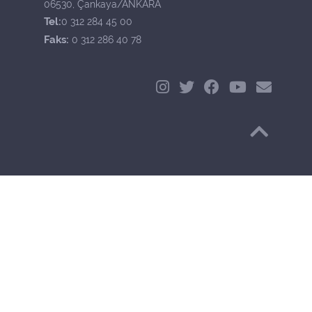
06530, Çankaya/ANKARA
Tel:
0 312 284 45 00
Faks:
0 312 286 40 78
Başa Dön