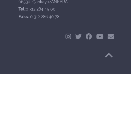
06530, Çankaya/ANKARA
Tel:
0 312 284 45 00
Faks:
0 312 286 40 78
Başa Dön