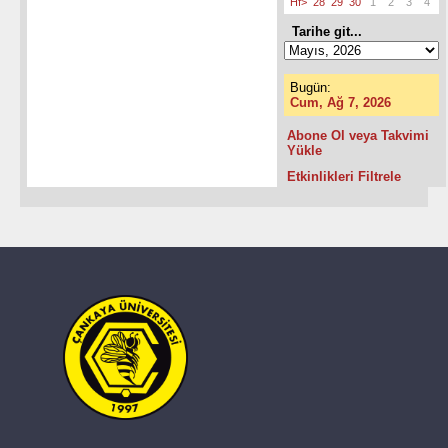
Hf>
28
29
30
1
2
3
4
Tarihe git...
Bugün:
Cum, Ağ 7, 2026
Abone Ol veya Takvimi
Yükle
Etkinlikleri Filtrele