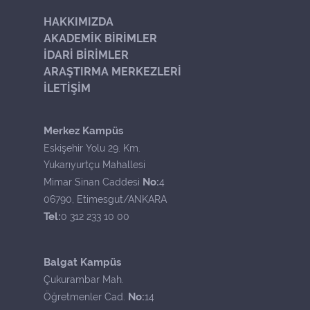
HAKKIMIZDA
AKADEMİK BİRİMLER
İDARİ BİRİMLER
ARAŞTIRMA MERKEZLERİ
İLETİŞİM
Merkez Kampüs
Eskişehir Yolu 29. Km.
Yukarıyurtçu Mahallesi
No:
Mimar Sinan Caddesi
4
06790, Etimesgut/ANKARA
Tel:
0 312 233 10 00
Balgat Kampüs
Çukurambar Mah.
No:
Öğretmenler Cad.
14