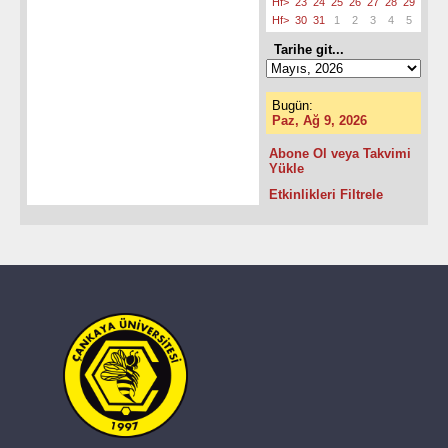
Hf>
23
24
25
26
27
28
29
Hf>
30
31
1
2
3
4
5
Tarihe git...
Bugün:
Paz, Ağ 9, 2026
Abone Ol veya Takvimi
Yükle
Etkinlikleri Filtrele