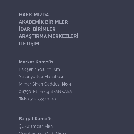
HAKKIMIZDA
AKADEMİK BİRİMLER
İDARİ BİRİMLER
ARAŞTIRMA MERKEZLERİ
İLETİŞİM
Merkez Kampüs
Eskişehir Yolu 29. Km.
Yukarıyurtçu Mahallesi
No:
Mimar Sinan Caddesi
4
06790, Etimesgut/ANKARA
Tel:
0 312 233 10 00
Balgat Kampüs
Çukurambar Mah.
No:
Öğretmenler Cad.
14