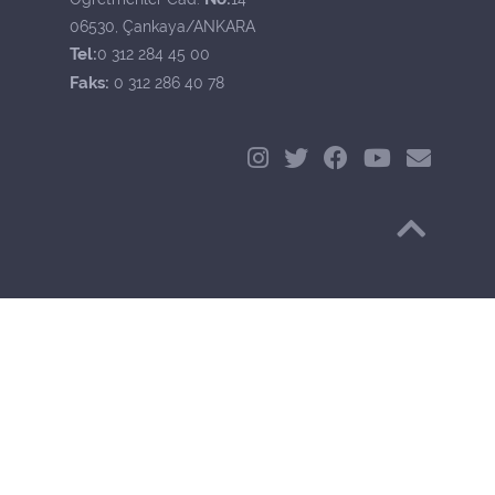
06530, Çankaya/ANKARA
Tel:
0 312 284 45 00
Faks:
0 312 286 40 78
Başa Dön