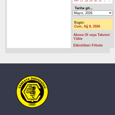
Hf>
27
28
29
30
31
1
2
Tarihe git...
Bugün:
Cum, Ağ 8, 2026
Abone Ol veya Takvimi
Yükle
Etkinlikleri Filtrele