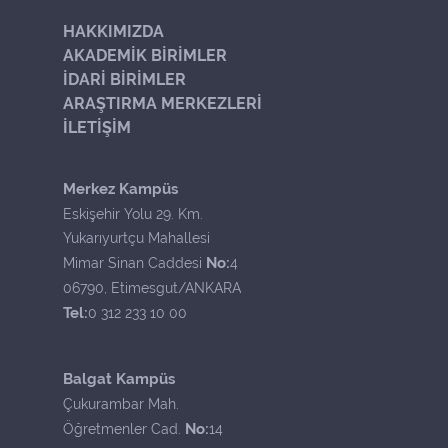
HAKKIMIZDA
AKADEMİK BİRİMLER
İDARİ BİRİMLER
ARAŞTIRMA MERKEZLERİ
İLETİŞİM
Merkez Kampüs
Eskişehir Yolu 29. Km.
Yukarıyurtçu Mahallesi
No:
Mimar Sinan Caddesi
4
06790, Etimesgut/ANKARA
Tel:
0 312 233 10 00
Balgat Kampüs
Çukurambar Mah.
No:
Öğretmenler Cad.
14