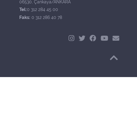
06530, Çankaya/ANKARA
Tel:
0 312 284 45 00
Faks:
0 312 286 40 78
Başa Dön