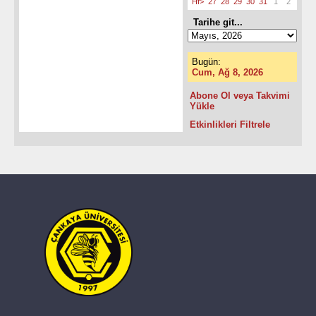
Hf>
27
28
29
30
31
1
2
Tarihe git...
Bugün:
Cum, Ağ 8, 2026
Abone Ol veya Takvimi
Yükle
Etkinlikleri Filtrele