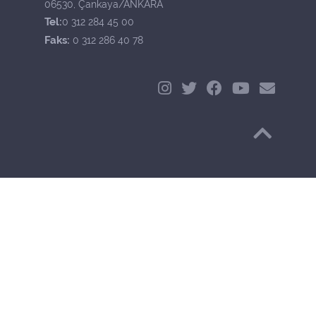
06530, Çankaya/ANKARA
Tel:
0 312 284 45 00
Faks:
0 312 286 40 78
Başa Dön