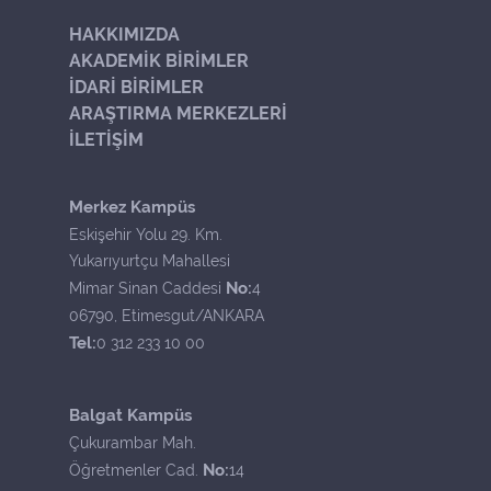
HAKKIMIZDA
AKADEMİK BİRİMLER
İDARİ BİRİMLER
ARAŞTIRMA MERKEZLERİ
İLETİŞİM
Merkez Kampüs
Eskişehir Yolu 29. Km.
Yukarıyurtçu Mahallesi
No:
Mimar Sinan Caddesi
4
06790, Etimesgut/ANKARA
Tel:
0 312 233 10 00
Balgat Kampüs
Çukurambar Mah.
No:
Öğretmenler Cad.
14