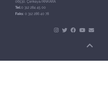
06530, Çankaya/ANKARA
Tel:
0 312 284 45 00
Faks:
0 312 286 40 78
Başa Dön