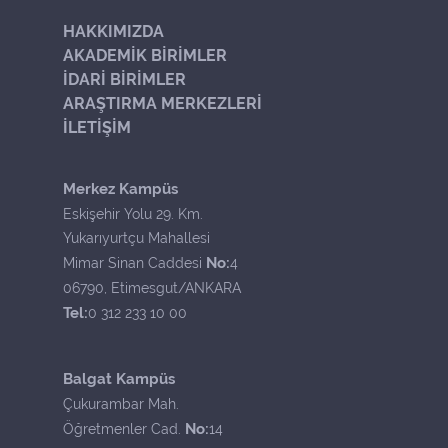
HAKKIMIZDA
AKADEMİK BİRİMLER
İDARİ BİRİMLER
ARAŞTIRMA MERKEZLERİ
İLETİŞİM
Merkez Kampüs
Eskişehir Yolu 29. Km.
Yukarıyurtçu Mahallesi
No:
Mimar Sinan Caddesi
4
06790, Etimesgut/ANKARA
Tel:
0 312 233 10 00
Balgat Kampüs
Çukurambar Mah.
No:
Öğretmenler Cad.
14