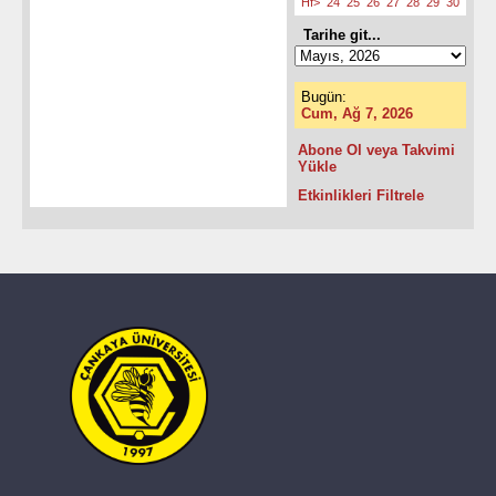
Hf>
24
25
26
27
28
29
30
Tarihe git...
Bugün:
Cum, Ağ 7, 2026
Abone Ol veya Takvimi
Yükle
Etkinlikleri Filtrele