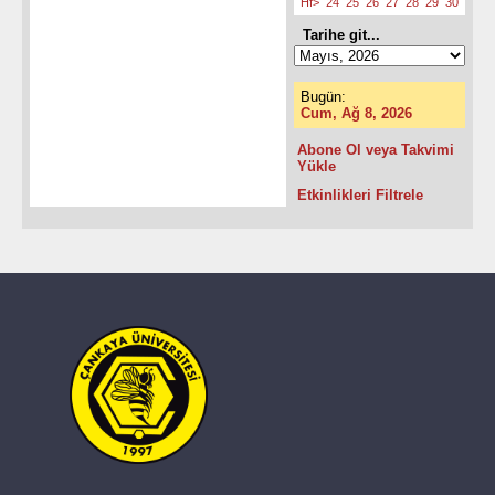
Hf>
24
25
26
27
28
29
30
Tarihe git...
Bugün:
Cum, Ağ 8, 2026
Abone Ol veya Takvimi
Yükle
Etkinlikleri Filtrele