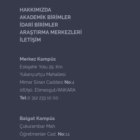
HAKKIMIZDA
AKADEMİK BİRİMLER
İDARİ BİRİMLER
ARAŞTIRMA MERKEZLERİ
İLETİŞİM
Merkez Kampüs
Eskişehir Yolu 29. Km.
Yukarıyurtçu Mahallesi
No:
Mimar Sinan Caddesi
4
06790, Etimesgut/ANKARA
Tel:
0 312 233 10 00
Balgat Kampüs
Çukurambar Mah.
No:
Öğretmenler Cad.
14