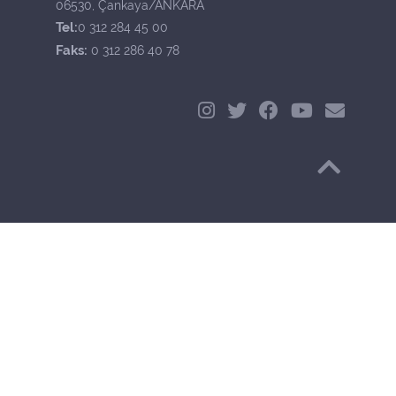
06530, Çankaya/ANKARA
Tel:
0 312 284 45 00
Faks:
0 312 286 40 78
Başa Dön