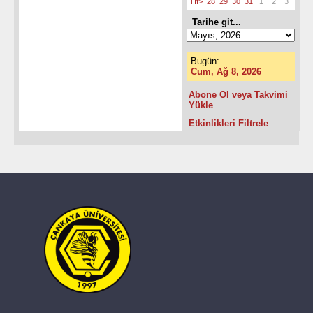
Hf>
28
29
30
31
1
2
3
Tarihe git...
Bugün:
Cum, Ağ 8, 2026
Abone Ol veya Takvimi
Yükle
Etkinlikleri Filtrele