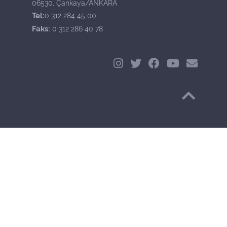
06530, Çankaya/ANKARA
Tel:
0 312 284 45 00
Faks:
0 312 286 40 78
Başa Dön