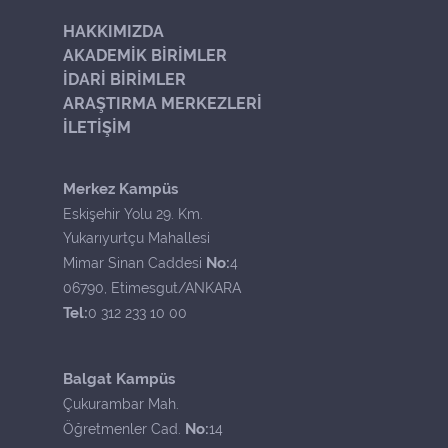
HAKKIMIZDA
AKADEMİK BİRİMLER
İDARİ BİRİMLER
ARAŞTIRMA MERKEZLERİ
İLETİŞİM
Merkez Kampüs
Eskişehir Yolu 29. Km.
Yukarıyurtçu Mahallesi
No:
Mimar Sinan Caddesi
4
06790, Etimesgut/ANKARA
Tel:
0 312 233 10 00
Balgat Kampüs
Çukurambar Mah.
No:
Öğretmenler Cad.
14