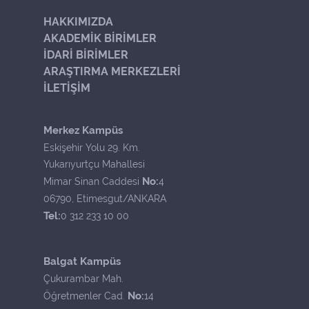
HAKKIMIZDA
AKADEMİK BİRİMLER
İDARİ BİRİMLER
ARAŞTIRMA MERKEZLERİ
İLETİŞİM
Merkez Kampüs
Eskişehir Yolu 29. Km.
Yukarıyurtçu Mahallesi
No:
Mimar Sinan Caddesi
4
06790, Etimesgut/ANKARA
Tel:
0 312 233 10 00
Balgat Kampüs
Çukurambar Mah.
No:
Öğretmenler Cad.
14