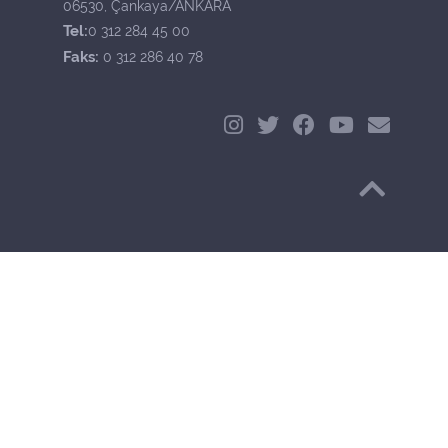
06530, Çankaya/ANKARA
Tel:
0 312 284 45 00
Faks:
0 312 286 40 78
Başa Dön