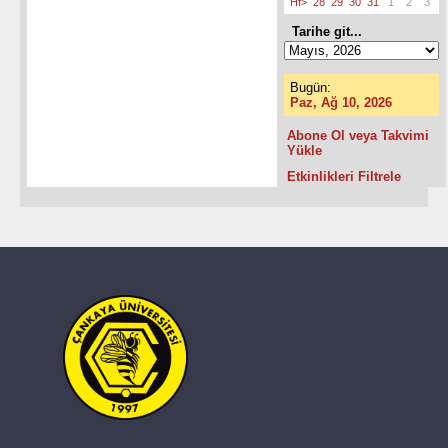
Hf>
28
29
30
31
1
2
3
Tarihe git...
Bugün:
Paz, Ağ 10, 2026
Abone Ol veya Takvimi
Yükle
Etkinlikleri Filtrele