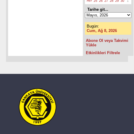
Hf>
25
26
27
28
29
30
1
Tarihe git...
Bugün:
Cum, Ağ 8, 2026
Abone Ol veya Takvimi
Yükle
Etkinlikleri Filtrele