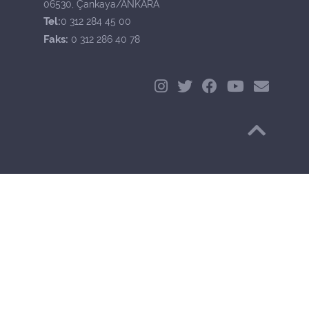
06530, Çankaya/ANKARA
Tel:
0 312 284 45 00
Faks:
0 312 286 40 78
Başa Dön