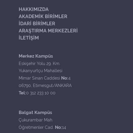
HAKKIMIZDA
AKADEMİK BİRİMLER
İDARİ BİRİMLER
ARAŞTIRMA MERKEZLERİ
İLETİŞİM
Merkez Kampüs
Eskişehir Yolu 29. Km.
Yukarıyurtçu Mahallesi
No:
Mimar Sinan Caddesi
4
06790, Etimesgut/ANKARA
Tel:
0 312 233 10 00
Balgat Kampüs
Çukurambar Mah.
No:
Öğretmenler Cad.
14