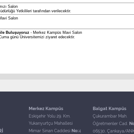
ızı Salon
dürlüğü Yetkilileri tarafından verilecektir.
avi Salon
 ile Buluşuyoruz
- Merkez Kampüs Mavi Salon
Cuma günü Üniversitemizi ziyaret edecektir.
Merkez Kampüs
Balgat Kampüs
Eskişehir Yolu 29. Km.
Çukurambar Mah.
Yukarıyurtçu Mahallesi
N
Öğretmenler Cad.
Rİ
No:
Mimar Sinan Caddesi
4
06530, Çankaya/AN