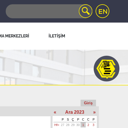
MA MERKEZLERİ
İLETİŞİM
Giriş
«
Ara 2023
»
P
S
Ç
P
C
C
P
Hf>
27
28
29
30
1
2
3