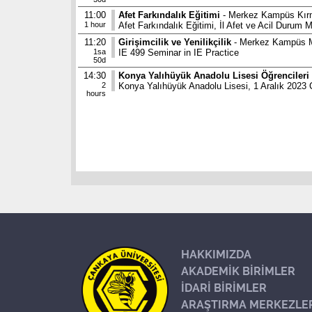
11:00
Afet Farkındalık Eğitimi
- Merkez Kampüs Kırm
1 hour
Afet Farkındalık Eğitimi, İl Afet ve Acil Durum Mü
11:20
Girişimcilik ve Yenilikçilik
- Merkez Kampüs M
1sa
IE 499 Seminar in IE Practice
50d
14:30
Konya Yalıhüyük Anadolu Lisesi Öğrencileri
2
Konya Yalıhüyük Anadolu Lisesi, 1 Aralık 2023 
hours
HAKKIMIZDA
AKADEMİK BİRİMLER
İDARİ BİRİMLER
ARAŞTIRMA MERKEZLE