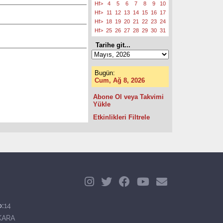
Hf>
4
5
6
7
8
9
10
Hf>
11
12
13
14
15
16
17
Hf>
18
19
20
21
22
23
24
Hf>
25
26
27
28
29
30
31
Tarihe git...
Bugün:
Cum, Ağ 8, 2026
Abone Ol veya Takvimi
Yükle
Etkinlikleri Filtrele
o:
14
KARA