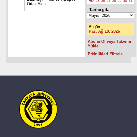
Hf>
25
26
27
28
29
30
31
Ortak Alan
Tarihe git...
Bugün:
Paz, Ağ 10, 2026
Abone Ol veya Takvimi
Yükle
Etkinlikleri Filtrele