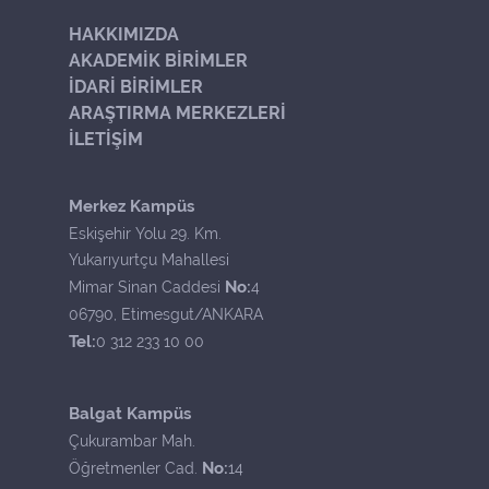
HAKKIMIZDA
AKADEMİK BİRİMLER
İDARİ BİRİMLER
ARAŞTIRMA MERKEZLERİ
İLETİŞİM
Merkez Kampüs
Eskişehir Yolu 29. Km.
Yukarıyurtçu Mahallesi
No:
Mimar Sinan Caddesi
4
06790, Etimesgut/ANKARA
Tel:
0 312 233 10 00
Balgat Kampüs
Çukurambar Mah.
No:
Öğretmenler Cad.
14