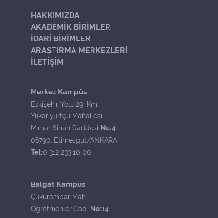
HAKKIMIZDA
AKADEMİK BİRİMLER
İDARİ BİRİMLER
ARAŞTIRMA MERKEZLERİ
İLETİŞİM
Merkez Kampüs
Eskişehir Yolu 29. Km.
Yukarıyurtçu Mahallesi
No:
Mimar Sinan Caddesi
4
06790, Etimesgut/ANKARA
Tel:
0 312 233 10 00
Balgat Kampüs
Çukurambar Mah.
No:
Öğretmenler Cad.
14