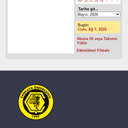
Hf>
26
27
28
29
1
2
3
Tarihe git...
Bugün:
Cum, Ağ 7, 2026
Abone Ol veya Takvimi
Yükle
Etkinlikleri Filtrele