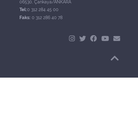
06530, Çankaya/ANKARA
Tel:
0 312 284 45 00
Faks:
0 312 286 40 78
Başa Dön